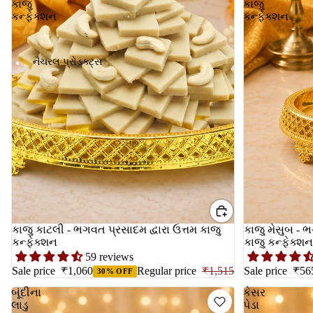
કાજુ
કાજુ
કન્ફેક્શન
કન્ફેક્શન
નૈચરલ પ્રોડક્ટ્સ
કાજુ કાટલી - ભગવત પ્રસાદમ દ્વારા ઉત્તમ કાજુ
કાજુ મેસુબ - ભ
કન્ફેક્શન
કાજુ કન્ફેક્શ
59 reviews
Sale price
₹1,060
Regular price
₹1,515
Sale price
₹56
30% OFF
બૂંદીના
કેસર
લાડુ
પેડા