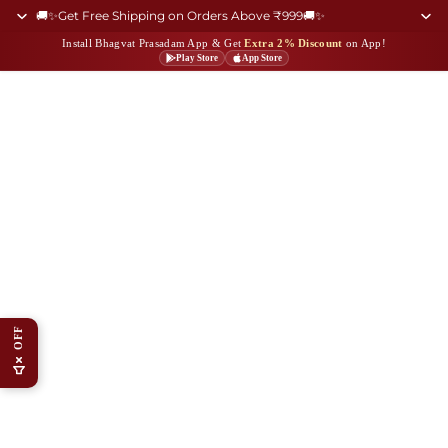
🚚✨Get Free Shipping on Orders Above ₹999🚚✨
Install Bhagvat Prasadam App & Get
Extra 2% Discount
on App!
Play Store
App Store
OFF