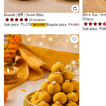
Boondi | बूंदी | Sweet Bliss
મિલ્ક પેડા - ભ
ડિલાઇટ
10 reviews
Sale price
₹1,178
Regular price
₹1,683
30% OFF
Sale price
₹58
મોતીયા
લાડુ
-
ભગવત
પ્રસાદમ
દ્વારા
કાલાતીત
મીઠાશ