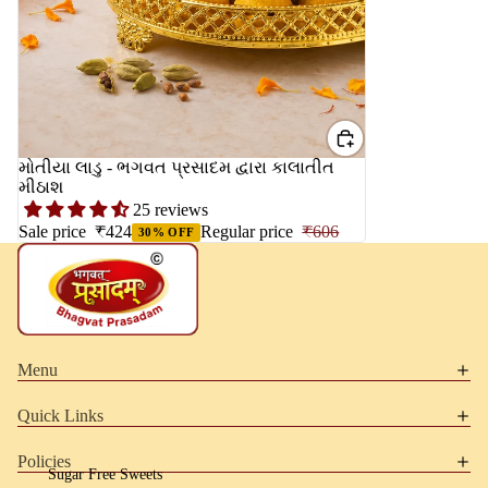
મોતીયા લાડુ - ભગવત પ્રસાદમ દ્વારા કાલાતીત
મીઠાશ
25 reviews
Sale price
₹424
Regular price
₹606
30% OFF
Menu
Quick Links
Policies
Sugar Free Sweets