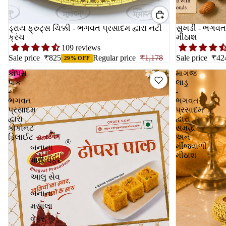
ડ્રાય ફ્રુટ્સ ચિક્કી - ભગવત પ્રસાદમ દ્વારા નટી
સુખડી - ભગવત 
ક્રંચ
મીઠાશ
109 reviews
Sale price
₹825
Regular price
₹1,178
Sale price
₹42
29% OFF
કોપરા
માગજ
પાક
લાડુ
-
-
ભગવત
ભગવત
પ્રસાદમ
પ્રસાદમ
દ્વારા
દ્વારા
કોકોનટ
સમૃદ્ધ
ડિલાઈટ
અને
મીંજવાળી
બનાના
મીઠાશ
મારી વેફર
આલુ સેવ
બનાના
મસાલા
વેફર