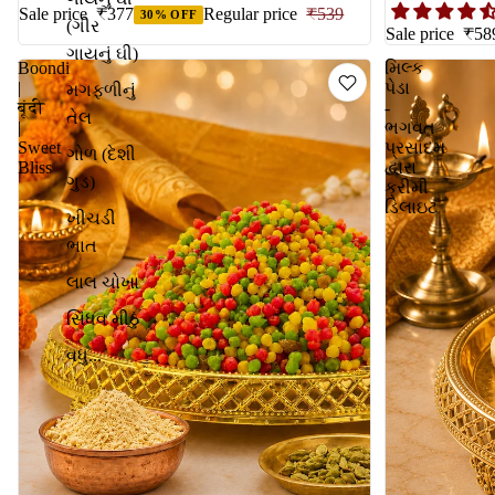
Sale price
₹377
Regular price
₹539
30% OFF
(ગીર
Sale price
₹58
ગાયનું ઘી)
Boondi
મિલ્ક
|
પેડા
મગફળીનું
बूंदी
-
તેલ
|
ભગવત
Sweet
પ્રસાદમ
ગોળ (દેશી
Bliss
દ્વારા
ગુડ)
ક્રીમી
ડિલાઇટ
ખીચડી
ભાત
લાલ ચોખા
સિંધવ મીઠું
વધુ...