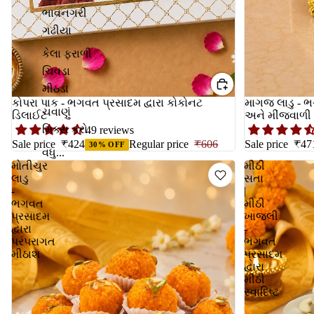
ભાવનગરી
ગઢીયા
કેલા ફરાળી
ચિવડા
મીઠડા
કોપરા પાક - ભગવત પ્રસાદમ દ્વારા કોકોનટ
માગજ લાડુ - ભગ
ચવાણું
ડિલાઈટ
અને મીંજવાળી
મિક્સ કરો
49 reviews
Sale price
₹424
Regular price
₹606
Sale price
₹47
30% OFF
વધુ...
મોતીચુર
મીઠી
લાડુ
સતા
-
|
ભગવત
મીઠી
પ્રસાદમ
ખાજલી
દ્વારા
-
પરંપરાગત
ભગવત
મીઠાશ
પ્રસાદમ
દ્વારા
મીઠી
સ્વાદિષ્ટ