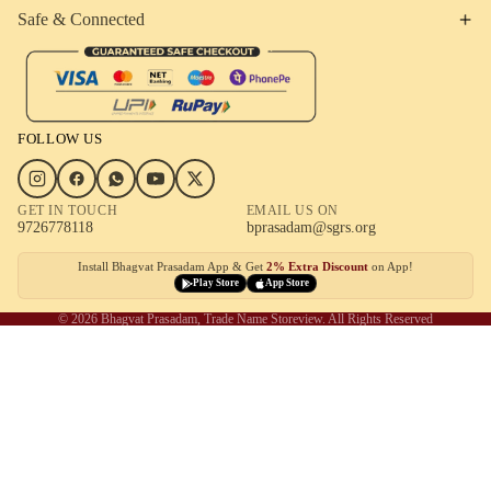
Safe & Connected
FOLLOW US
GET IN TOUCH
EMAIL US ON
9726778118
bprasadam@sgrs.org
Install Bhagvat Prasadam App & Get
2% Extra Discount
on App!
Play Store
App Store
© 2026
Bhagvat Prasadam
, Trade Name Storeview. All Rights Reserved