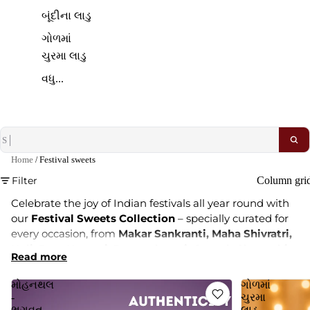
બૂંદીના લાડુ
ગોળમાં
ચુરમા લાડુ
વધુ...
Home
/
Festival sweets
Filter
Column gri
Celebrate the joy of Indian festivals all year round with
our
Festival Sweets Collection
– specially curated for
every occasion, from
Makar Sankranti, Maha Shivratri,
Holi, Ram Navami, Janmashtami, Ganesh Chaturthi,
Read more
Raksha Bandhan, Navratri, Dussehra, Karwa Chauth,
Diwali,
and Wedding Season with traditional
મોહનથલ
ગોળમાં
wedding sweets
.
-
ચુરમા
ભગવત
લાડુ