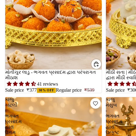
મોતીચુર લાડુ - ભગવત પ્રસાદમ દ્વારા પરંપરાગત
મીઠી સતા | મ
મીઠાશ
દ્વારા મીઠી સ્વાદ
41 reviews
Sale price
₹377
Regular price
₹539
Sale price
₹30
30% OFF
કાજુ
કાજુ
કાટલી
મેસુબ
-
-
ભગવત
ભગવત
પ્રસાદમ
પ્રસાદમ
દ્વારા
દ્વારા
ઉત્તમ
ઉત્કૃષ્ટ