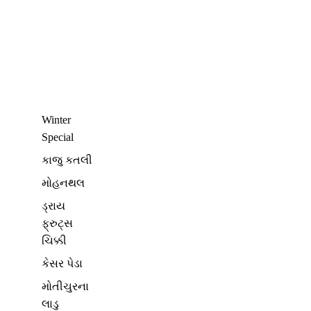
Winter
Special
કાજુ કતલી
મોહનથલ
ડ્રાય
ફ્રુટ્સ
ચિક્કી
કેસર પેડા
મોતીચુરના
લાડુ