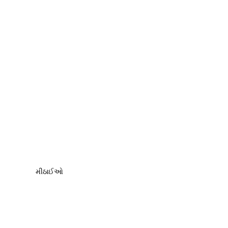
મીઠાઈઓ