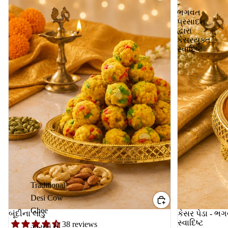
-
ભગવત
પ્રસાદમ
દ્વારા
કેસરયુક્ત
સ્વાદિષ્ટ
Traditional
Desi Cow
Ghee
બૂંદીના લાડુ
કેસર પેડા - ભગ
સ્વાદિષ્ટ
38 reviews
ગાયનું ઘી