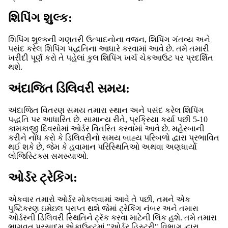
શિપિંગ શુલ્ક:
શિપિંગ શુલ્કની ગણતરી ઉત્પાદનોના વજન, શિપિંગ ગંતવ્ય અને
પસંદ કરેલ શિપિંગ પદ્ધતિના આધારે કરવામાં આવે છે. તમે તમારી
ખરીદી પૂર્ણ કરો તે પહેલાં કુલ શિપિંગ ખર્ચ ચેકઆઉટ પર પ્રદર્શિત
થશે.
અંદાજિત ડિલિવરી સમય:
અંદાજિત વિતરણ સમય તમારા સ્થાન અને પસંદ કરેલ શિપિંગ
પદ્ધતિ પર આધારિત છે. સામાન્ય રીતે, પ્રક્રિયા કર્યા પછી 5-10
કામકાજી દિવસોમાં ઓર્ડર વિતરિત કરવામાં આવે છે. મહેરબાની
કરીને નોંધ કરો કે ડિલિવરીનો સમય બાહ્ય પરિબળો દ્વારા પ્રભાવિત
થઈ શકે છે, જેમ કે હવામાન પરિસ્થિતિઓ અથવા અણધાર્યા
લોજિસ્ટિક્સ સમસ્યાઓ.
ઓર્ડર ટ્રેકિંગ:
એકવાર તમારો ઓર્ડર મોકલવામાં આવે તે પછી, તમને એક
પુષ્ટિકરણ ઇમેઇલ પ્રાપ્ત થશે જેમાં ટ્રેકિંગ નંબર અને તમારા
ઓર્ડરની ડિલિવરી સ્થિતિને ટ્રૅક કરવા માટેની લિંક હશે. તમે તમારા
ભાગવત પ્રસાદમ એકાઉન્ટમાં "ઓર્ડર હિસ્ટ્રી" વિભાગ દ્વારા