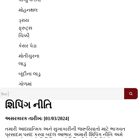
મોહનથલ
ડ્રાય
ફ્રુટ્સ
ચિક્કી
કેસર પેડા
મોતીચુરના
લાડુ
બૂંદીના લાડુ
ગોળમાં
ચુરમા લાડુ
વધુ...
શિપિંગ નીતિ
અસરકારક તારીખ: [01/03/2024]
તમારી આધ્યાત્મિક અને સુખાકારીની જરૂરિયાતો માટે ભાગવત
પ્રસાદમ પસંદ કરવા બદલ આભાર. અમારી શિપિંગ નીતિ અમે