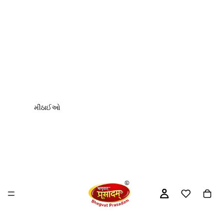
મીઠાઈઓ