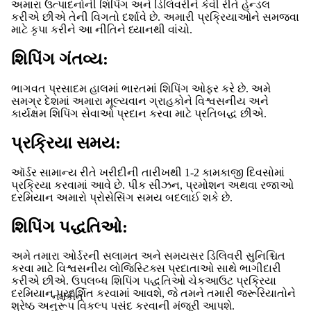
અમારા ઉત્પાદનોની શિપિંગ અને ડિલિવરીને કેવી રીતે હેન્ડલ
કરીએ છીએ તેની વિગતો દર્શાવે છે. અમારી પ્રક્રિયાઓને સમજવા
માટે કૃપા કરીને આ નીતિને ધ્યાનથી વાંચો.
શિપિંગ ગંતવ્ય:
ભાગવત પ્રસાદમ હાલમાં ભારતમાં શિપિંગ ઓફર કરે છે. અમે
સમગ્ર દેશમાં અમારા મૂલ્યવાન ગ્રાહકોને વિશ્વસનીય અને
કાર્યક્ષમ શિપિંગ સેવાઓ પ્રદાન કરવા માટે પ્રતિબદ્ધ છીએ.
પ્રક્રિયા સમય:
ઑર્ડર સામાન્ય રીતે ખરીદીની તારીખથી 1-2 કામકાજી દિવસોમાં
પ્રક્રિયા કરવામાં આવે છે. પીક સીઝન, પ્રમોશન અથવા રજાઓ
દરમિયાન અમારો પ્રોસેસિંગ સમય બદલાઈ શકે છે.
શિપિંગ પદ્ધતિઓ:
અમે તમારા ઓર્ડરની સલામત અને સમયસર ડિલિવરી સુનિશ્ચિત
કરવા માટે વિશ્વસનીય લોજિસ્ટિક્સ પ્રદાતાઓ સાથે ભાગીદારી
કરીએ છીએ. ઉપલબ્ધ શિપિંગ પદ્ધતિઓ ચેકઆઉટ પ્રક્રિયા
દરમિયાન પ્રદર્શિત કરવામાં આવશે, જે તમને તમારી જરૂરિયાતોને
નમકીન
શ્રેષ્ઠ અનુરૂપ વિકલ્પ પસંદ કરવાની મંજૂરી આપશે.