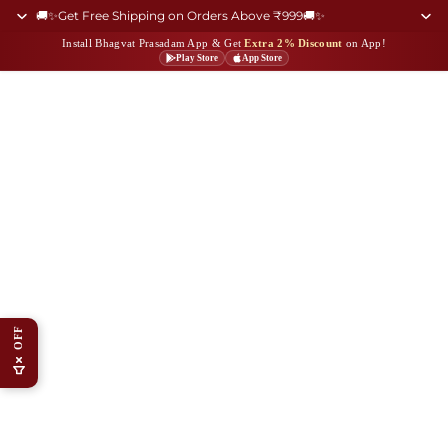
🚚✨Get Free Shipping on Orders Above ₹999🚚✨
Install Bhagvat Prasadam App & Get
Extra 2% Discount
on App!
Play Store
App Store
OFF