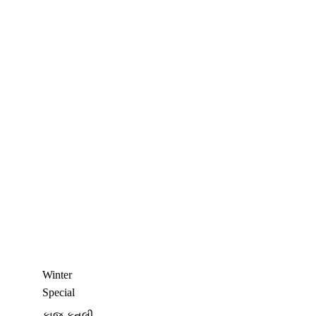
Winter
Special
કાજુ કતલી